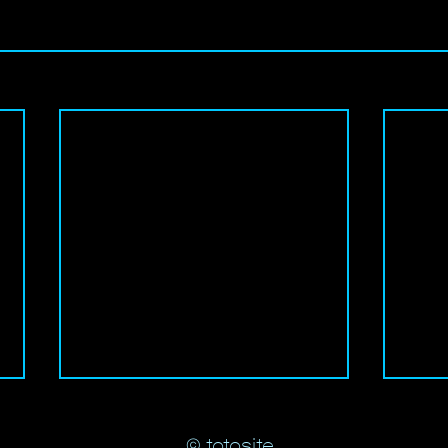
© totosite