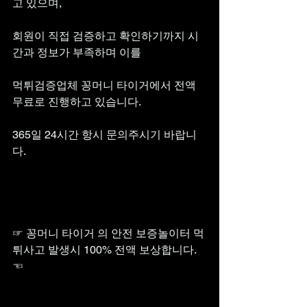
고 있으며, 
회원이 직접 검증하고 확인하기까지 시
간과 정보가 부족하며 이를 
먹튀검증업체 꽁머니 타이거에서 전액 
무료로 진행하고 있습니다. 
365일 24시간 항시 문의주시기 바랍니
다.
☞ 꽁머니 타이거 의 안전 보증놀이터 먹
튀사고 발생시 100% 전액 보상합니다. 
☜