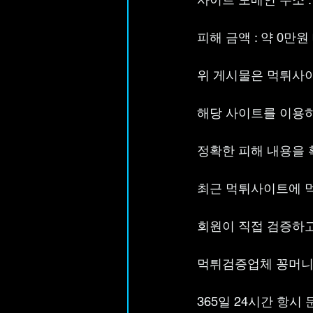
피해 금액 : 약 0만원
위 게시물은 먹튀사이
해당 사이트를 이용
정확한 피해 내용을 
최근 먹튀사이트에 
회원이 직접 검증하고
먹튀검증업체 꽁머니 
365일 24시간 항시