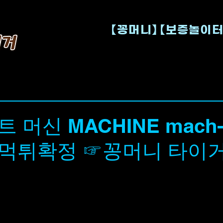
【꽁머니】
【보증놀이터
 머신 MACHINE mach
om 먹튀확정 ☞꽁머니 타이