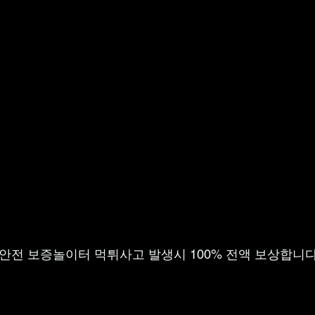
이디,주소와 함꼐 문자가 와서 접속 했습니다.
가 있길래 기본적인배팅하고 롤링 채우고 환전신청 했습
주길래 문의를 했더니 안전계좌 등록을 해야한다고 보유금
입금하라는 겁니다.
에 입금을 하였고 입금을 하고 나니 이름말고 계좌 앞에 
하라고 했습니다
나니 그거 포함하여 245만원의 50프로를 입금안하면 
소리를 하면서 계속 입금을 요구하네요.
좌 등록 말도 안되는 사기에 당했습니다.. 절대 속지마세
 안전 보증놀이터 먹튀사고 발생시 100% 전액 보상합니다