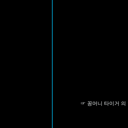
보유머니가 있다며 아
보유머니
그런데 환전을 안해
다시 돌려준다는 말
안전계좌를 개설하고 
안전계
☞ 꽁머니 타이거 의
먹튀사이트