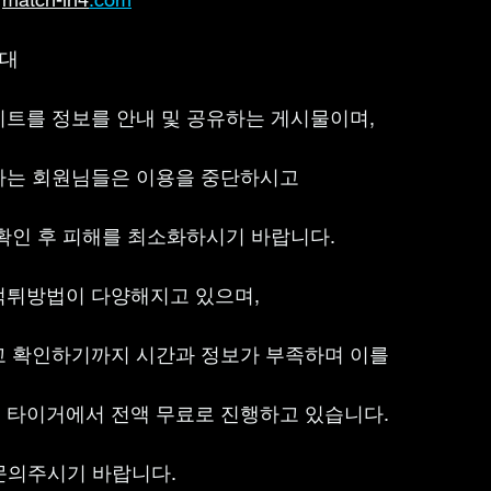
 대
트를 정보를 안내 및 공유하는 게시물이며,
하는 회원님들은 이용을 중단하시고 
확인 후 피해를 최소화하시기 바랍니다. 
먹튀방법이 다양해지고 있으며, 
 확인하기까지 시간과 정보가 부족하며 이를 
타이거에서 전액 무료로 진행하고 있습니다. 
 문의주시기 바랍니다.