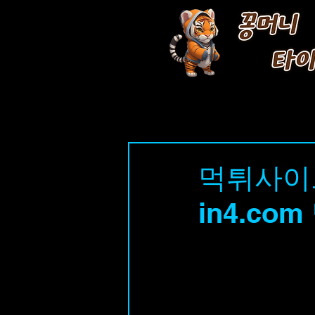
2024년 6월 12일
먹튀사이트
in4.c