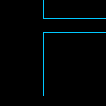
최근 게시물