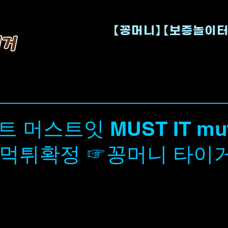
【꽁머니】
【보증놀이터
 머스트잇 MUST IT mut
om 먹튀확정 ☞꽁머니 타이