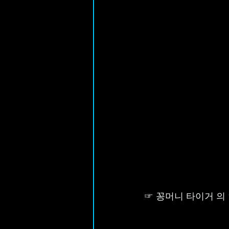
☞ 꽁머니 타이거 의