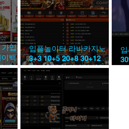
제한 콤프 - 【꽁머니 타이
【
거】보증업체
체
 가입쿠
입플놀이터 라바카지노
입
페이백
3+3 10+5 20+8 30+12
30
0+5
50+20 100+40 200+80 첫
30
 100+40
충70% 카지노1.2% 슬롯
2
거】보증
4% 당일페이백10% - 【꽁
베
머니 타이거】보증업체
타