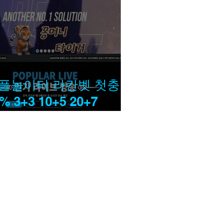
꽁머니 타이거】보증업
플놀이터 라칸벳 첫충
% 3+3 10+5 20+7
+10 50+15 100+30
00+60 실시간페이백 5%
팅제재없음 - 【꽁머니
이거】보증업체