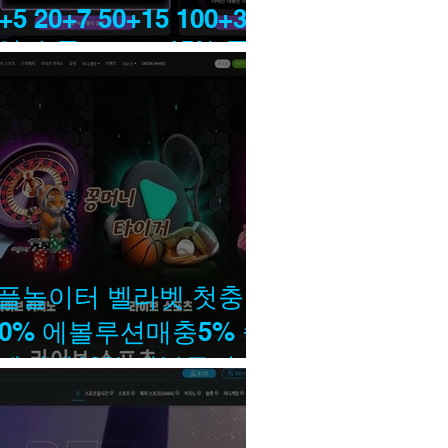
+5 20+7 50+15 100+30
일 슬롯 스포츠15% 콤프
% 무기명 테더입금 가능
 【꽁머니 타이거】보증
체
플놀이터 벨라벳 첫충
00% 에볼루션매충5% 슬
페이백10% 에볼루션 콤
0.5% 매주5% 스포츠 캐
백 (캐시아웃가능) -