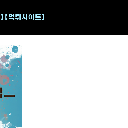
】
【먹튀사이트】