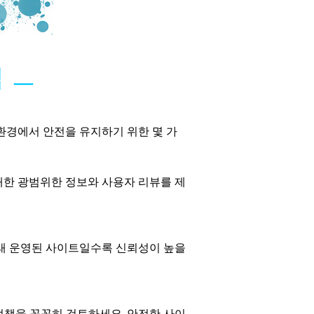
 ㅡ
 환경에서 안전을 유지하기 위한 몇 가
대한 광범위한 정보와 사용자 리뷰를 제
오래 운영된 사이트일수록 신뢰성이 높을
정책을 꼼꼼히 검토하세요. 안전한 사이