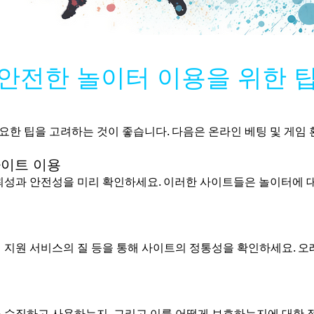
 안전한 놀이터 이용을 위한 팁
요한 팁을 고려하는 것이 좋습니다. 다음은 온라인 베팅 및 게임
사이트 이용
성과 안전성을 미리 확인하세요. 이러한 사이트들은 놀이터에 
고객 지원 서비스의 질 등을 통해 사이트의 정통성을 확인하세요. 
수집하고 사용하는지, 그리고 이를 어떻게 보호하는지에 대한 