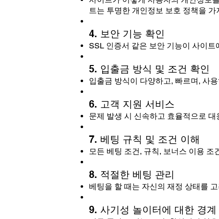
트는 투명한 개인정보 보호 정책을 가
4. 보안 기능 확인
SSL 인증서 같은 보안 기능이 사이
5. 입출금 방식 및 조건 확인
입출금 방식이 다양하고, 빠르며, 사
6. 고객 지원 서비스
문제 발생 시 신속하고 효율적으로 대응
7. 베팅 규칙 및 조건 이해
모든 베팅 조건, 규칙, 보너스 이용 
8. 적절한 베팅 관리
베팅을 할 때는 자신의 재정 상태를 
9. 사기성 놀이터에 대한 경계