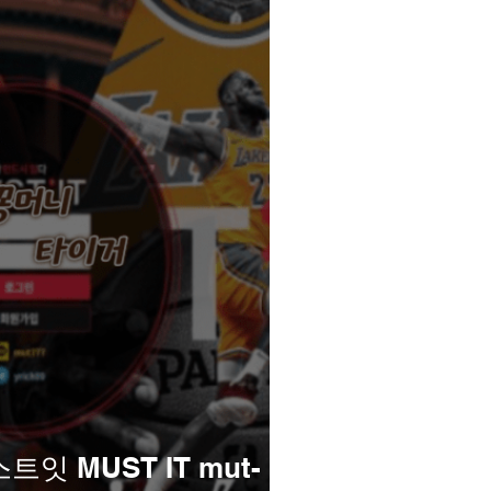
잇 MUST IT mut-