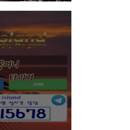
튀확정 ☞꽁머니 타이거☜