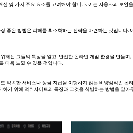
해선 몇 가지 주요 요소를 고려해야 합니다. 이는 사용자의 보
 좋은 방법은 피해를 최소화하는 전략을 마련하는 것입니다. 이
해선 그들의 특징을 알고, 안전한 온라인 게임 환경을 만들며,
를 더욱 느낄 수 있을 것입니다.
 약속한 서비스나 상금 지급을 이행하지 않는 비양심적인 온라
지하기 위해 먹튀사이트의 특징과 그것을 식별하는 방법을 알아