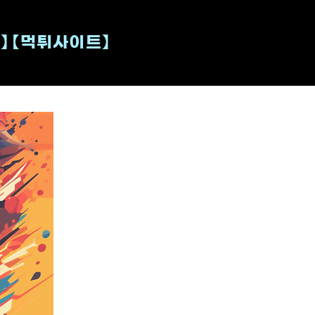
】
【먹튀사이트】