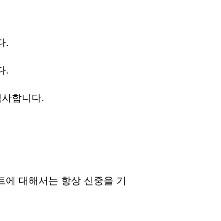
다.
다.
검사합니다.
트에 대해서는 항상 신중을 기